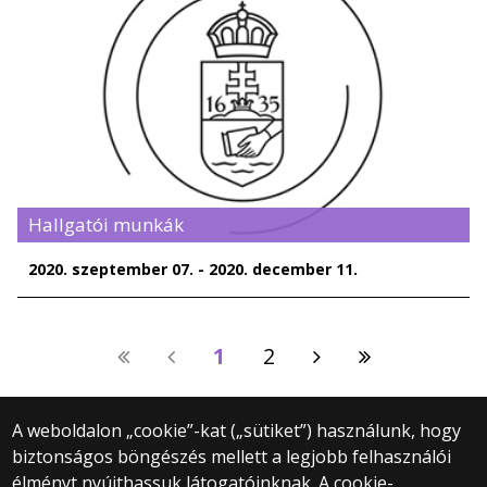
Hallgatói munkák
2020. szeptember 07. - 2020. december 11.
1
2
A weboldalon „cookie”-kat („sütiket”) használunk, hogy
biztonságos böngészés mellett a legjobb felhasználói
© 2025 Eötvös Loránd Tudományegyetem
élményt nyújthassuk látogatóinknak. A cookie-
Minden jog fenntartva.