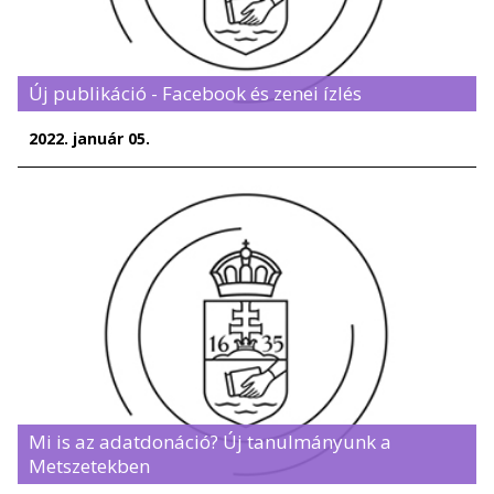
Új publikáció - Facebook és zenei ízlés
2022. január 05.
Mi is az adatdonáció? Új tanulmányunk a
Metszetekben